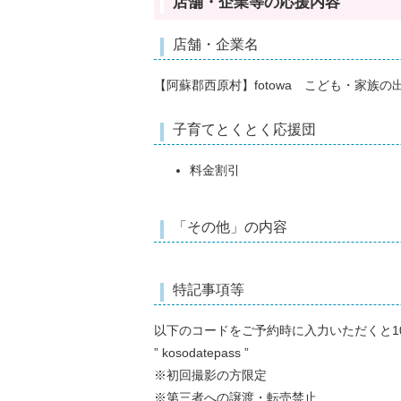
店舗・企業等の応援内容
店舗・企業名
【阿蘇郡西原村】fotowa こども・家族の
子育てとくとく応援団
料金割引
「その他」の内容
特記事項等
以下のコードをご予約時に入力いただくと1
” kosodatepass ”
※初回撮影の方限定
※第三者への譲渡・転売禁止