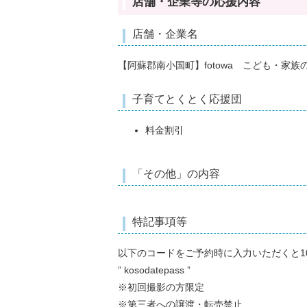
店舗・企業等の応援内容
店舗・企業名
【阿蘇郡南小国町】fotowa こども・家族
子育てとくとく応援団
料金割引
「その他」の内容
特記事項等
以下のコードをご予約時に入力いただくと1
” kosodatepass ”
※初回撮影の方限定
※第三者への譲渡・転売禁止