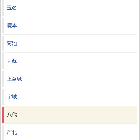
玉名
鹿本
菊池
阿蘇
上益城
宇城
八代
芦北